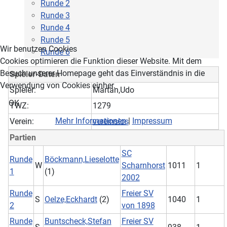
Runde 2
Runde 3
Runde 4
Runde 5
Wir benutzen Cookies
Runde 6
Cookies optimieren die Funktion dieser Website. Mit dem
Besuch unserer Homepage geht das Einverständnis in die
Spieler-Daten
Verwendung von Cookies einher.
Spieler:
Martan,Udo
OK
TWZ:
1279
Mehr Informationen
|
Impressum
Verein:
vereinslos
Partien
SC
Runde
Böckmann,Lieselotte
W
Scharnhorst
1011
1
1
(1)
2002
Runde
Freier SV
S
Oelze,Eckhardt
(2)
1040
1
2
von 1898
Runde
Buntscheck,Stefan
Freier SV